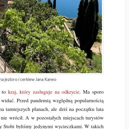
a jezioro i cerkiew Jana Kaneo
e to
kraj, który zasługuje na odkrycie
. Ma sporo
e widać. Przed pandemią względną popularnością
a tamtejszych planach, ale dziś na początku lata
e nie wrócił. A w pozostałych miejscach turystów
zy Stobi byliśmy jedynymi wycieczkami. W takich