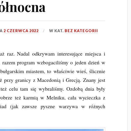
ółnocna
IA
2 CZERWCA 2022
W KAT.
BEZ KATEGORII
uż raz. Nadal odkrywam interesujące miejsca i
m razem program wzbogaciliśmy o jeden dzień w
bułgarskim miastem, to właściwie wieś, ślicznie
ż przy granicy z Macedonią i Grecją. Znany jest
też celu tam się wybraliśmy. Ozdobą dnia były
Dobrze też karmią w Melniku, cała wycieczka z
biad (jak zawsze pyszne warzywa w różnych