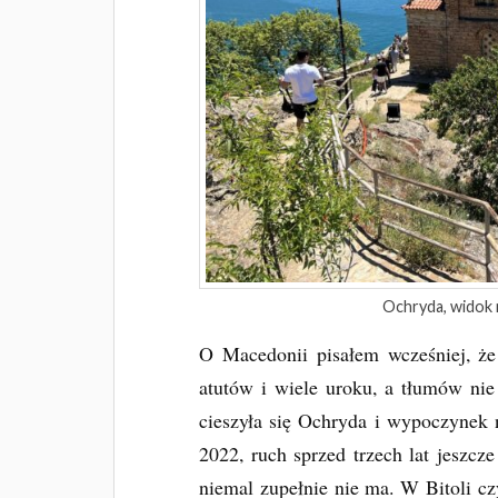
Ochryda, widok n
O Macedonii pisałem wcześniej, ż
atutów i wiele uroku, a tłumów ni
cieszyła się Ochryda i wypoczynek n
2022, ruch sprzed trzech lat jeszcz
niemal zupełnie nie ma. W Bitoli c