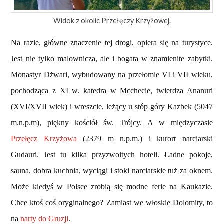
Widok z okolic Przełęczy Krzyżowej.
Na razie, główne znaczenie tej drogi, opiera się na turystyce.
Jest nie tylko malownicza, ale i bogata w znamienite zabytki.
Monastyr Dżwari, wybudowany na przełomie VI i VII wieku,
pochodząca z XI w. katedra w Mcchecie, twierdza Ananuri
(XVI/XVII wiek) i wreszcie, leżący u stóp góry Kazbek (5047
m.n.p.m), piękny kościół św. Trójcy. A w międzyczasie
Przełęcz Krzyżowa
(2379 m n.p.m.) i kurort narciarski
Gudauri. Jest tu kilka przyzwoitych hoteli. Ładne pokoje,
sauna, dobra kuchnia, wyciągi i stoki narciarskie tuż za oknem.
Może kiedyś w Polsce zrobią się modne ferie na Kaukazie.
Chce ktoś coś oryginalnego? Zamiast we włoskie Dolomity, to
na
narty do Gruzji
.