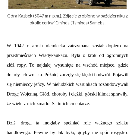
Góra Kazbek (5047 m n.p.m.). Zdjęcie zrobiono w październiku z
okolic cerkwi Cminda (Tsminda) Sameba.
W 1942 r. armia niemiecka zatrzymana został dopiero na
przedmieściach Władykaukazu. Była o krok od ogromnych
złóż ropy. To najdalej wysunięte na wschód miejsce, gdzie
dotarły ich wojska. Później zaczęły się klęski i odwrót. Pojawili
się niemieccy jeńcy. W nieludzkich warunkach rozbudowywali
Drogę Wojenną. Głód, choroby i ciężki, górski klimat sprawiły,
że wielu z nich zmarło. Są tu ich cmentarze.
Dziś, droga ta mogłaby spełniać rolę ważnego szlaku
handlowego. Pewnie by tak było, gdyby nie spór rosyjsko-