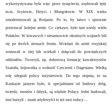
wykorzystywana była więc przez tysiąclecia; wędrowali tędy
m.in. Scytowie, Hetyci i Mongołowie. W XIX wieku
zmodernizowali ją Rosjanie. Po to, by łatwo i sprawnie
przerzucać kolejne armie. Co ciekawe, było tam wtedy wielu
Polaków. W krwawych i niesamowicie okrutnych wojnach bili
się po dwóch stronach frontu. Wcielani do armii rosyjskiej
zostawali w niej lub uciekali i dołączali do powstańczych
oddziałów. Tworzyli, np. doborową formację kawalerzystów
Szamila, bojownika o wolność Czeczenii i Dagestanu. Wielką
rolę odegrali polscy inżynierowie. Do tego stopnia, że na
Kaukazie jasnym było, iż specjalistami od budowy dróg,
twierdz, mostów i fabryk, są właśnie Polacy. Jedni budowali,
inni burzyli – znani artylerzyści to też nasi rodacy…