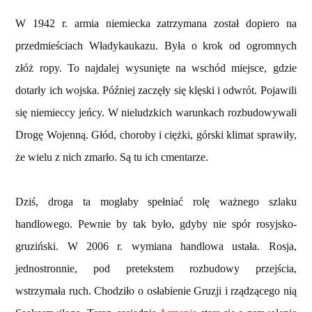
W 1942 r. armia niemiecka zatrzymana został dopiero na
przedmieściach Władykaukazu. Była o krok od ogromnych
złóż ropy. To najdalej wysunięte na wschód miejsce, gdzie
dotarły ich wojska. Później zaczęły się klęski i odwrót. Pojawili
się niemieccy jeńcy. W nieludzkich warunkach rozbudowywali
Drogę Wojenną. Głód, choroby i ciężki, górski klimat sprawiły,
że wielu z nich zmarło. Są tu ich cmentarze.
Dziś, droga ta mogłaby spełniać rolę ważnego szlaku
handlowego. Pewnie by tak było, gdyby nie spór rosyjsko-
gruziński. W 2006 r. wymiana handlowa ustała. Rosja,
jednostronnie, pod pretekstem rozbudowy przejścia,
wstrzymała ruch. Chodziło o osłabienie Gruzji i rządzącego nią