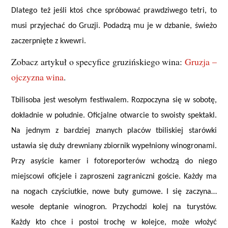
Dlatego też jeśli ktoś chce spróbować prawdziwego tetri, to
musi przyjechać do Gruzji. Podadzą mu je w dzbanie, świeżo
zaczerpnięte z kwewri.
Zobacz artykuł o specyfice gruzińskiego wina:
Gruzja –
ojczyzna wina
.
Tbilisoba jest wesołym festiwalem. Rozpoczyna się w sobotę,
dokładnie w południe. Oficjalne otwarcie to swoisty spektakl.
Na jednym z bardziej znanych placów tbiliskiej starówki
ustawia się duży drewniany zbiornik wypełniony winogronami.
Przy asyście kamer i fotoreporterów wchodzą do niego
miejscowi oficjele i zaproszeni zagraniczni goście. Każdy ma
na nogach czyściutkie, nowe buty gumowe. I się zaczyna…
wesołe deptanie winogron. Przychodzi kolej na turystów.
Każdy kto chce i postoi trochę w kolejce, może włożyć