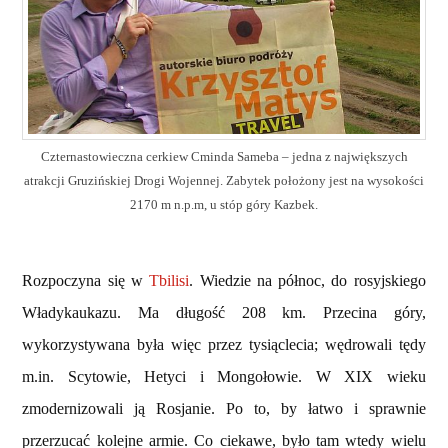
Czternastowieczna cerkiew Cminda Sameba – jedna z największych
atrakcji Gruzińskiej Drogi Wojennej. Zabytek położony jest na wysokości
2170 m n.p.m, u stóp góry Kazbek.
Rozpoczyna się w
Tbilisi
. Wiedzie na północ, do rosyjskiego
Władykaukazu. Ma długość
208 km. Przecina góry,
wykorzystywana była więc przez tysiąclecia; wędrowali tędy
m.in. Scytowie, Hetyci i Mongołowie. W XIX wieku
zmodernizowali ją Rosjanie. Po to, by łatwo i sprawnie
przerzucać kolejne armie. Co ciekawe, było tam wtedy wielu