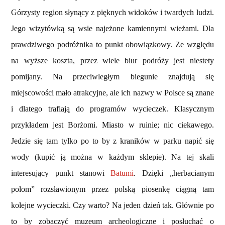
Górzysty region słynący z pięknych widoków i twardych ludzi.
Jego wizytówką są wsie najeżone kamiennymi wieżami. Dla
prawdziwego podróżnika to punkt obowiązkowy. Ze względu
na wyższe koszta, przez wiele biur podróży jest niestety
pomijany. Na przeciwległym biegunie znajdują się
miejscowości mało atrakcyjne, ale ich nazwy w Polsce są znane
i dlatego trafiają do programów wycieczek. Klasycznym
przykładem jest Borżomi. Miasto w ruinie; nic ciekawego.
Jedzie się tam tylko po to by z kraników w parku napić się
wody (kupić ją można w każdym sklepie). Na tej skali
interesujący punkt stanowi
Batumi
. Dzięki „herbacianym
polom” rozsławionym przez polską piosenkę ciągną tam
kolejne wycieczki. Czy warto? Na jeden dzień tak. Głównie po
to by zobaczyć muzeum archeologiczne i posłuchać o