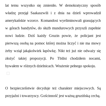
lat temu wszystko się zmieniło. W demokratyczny sposób
władzę przejął Saakaszwili i z dnia na dzień wprowadził
amerykańskie wzorce. Komandosi wyeliminowali grasujących
w górach bandytów, do służb mundurowych przyszli zupełnie
nowi ludzie. Dziś każdy Gruzin powie, że policjant jest
pierwszą osobą na pomoc której można liczyć i nie ma mowy
żeby wziął jakąkolwiek łapówkę. Nikt też już nie odważy się
złożyć takiej propozycji. Po Tbilisi chodziłem nocami,
bywałem w różnych dzielnicach. Wrażenie pełnego spokoju.
O bezpieczeństwie decyduje też charakter miejscowych. Są
przyjaźni i towarzyscy. Gościnność jest ważną gruzińską cechą.