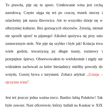
To prawda, pije się tu sporo. Umiłowanie wina jest cechą
narodową. Często sięga się też po czaczę, trunek mocny i
szlachetny jak nasza śliwowica. Ale to wszystko dzieje się w
olbrzymiej kulturze. Bez gorszących ekscesów. Zresztą, niemal
nie sposób ujrzeć tu pijanego! Alkohol spożywa się przy suto
zastawionym stole. Nie pije się szybko i byle jak! Kolacja trwa
wiele godzin, towarzyszą jej długie toasty, rozmowy i
przepiękne śpiewy. Obserwowałem to wielokrotnie i nigdy nie
widziałem zachowań za które biesiadnicy mieliby powody do
wstydu. Gorzej bywa z turystami. Zobacz artykuł:
„Gruzja –
ojczyzna wina”
Jest też jeszcze jedna ważna rzecz. Bardzo lubią Polaków! Tak
było zawsze. Nasi oficerowie, którzy trafiali na Kaukaz w XIX