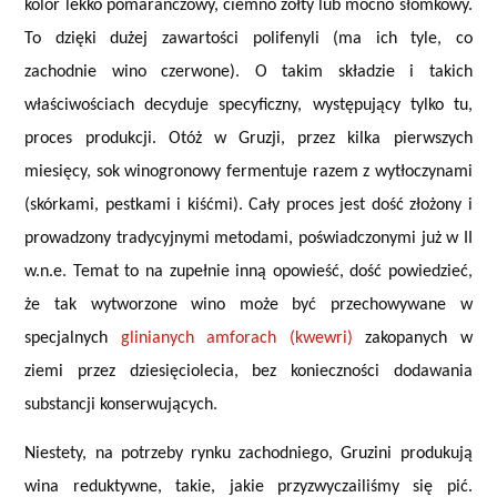
kolor lekko pomarańczowy, ciemno żółty lub mocno słomkowy.
To dzięki dużej zawartości polifenyli (ma ich tyle, co
zachodnie wino czerwone). O takim składzie i takich
właściwościach decyduje specyficzny, występujący tylko tu,
proces produkcji. Otóż w Gruzji, przez kilka pierwszych
miesięcy, sok winogronowy fermentuje razem z wytłoczynami
(skórkami, pestkami i kiśćmi). Cały proces jest dość złożony i
prowadzony tradycyjnymi metodami, poświadczonymi już w II
w.n.e. Temat to na zupełnie inną opowieść, dość powiedzieć,
że tak wytworzone wino może być przechowywane w
specjalnych
glinianych amforach (kwewri)
zakopanych w
ziemi przez dziesięciolecia, bez konieczności dodawania
substancji konserwujących.
Niestety, na potrzeby rynku zachodniego, Gruzini produkują
wina reduktywne, takie, jakie przyzwyczailiśmy się pić.