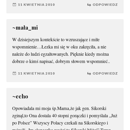
11 KWIETNIA 2010
ODPOWIEDZ
~mała_mi
W dzisiejszym kontekście to wzruszające i miłe
wspomnienie…Łezka mi się w oku zakręciła, a nie
należe do ludzi egzaltowanych. Pięknie kiedy można
dobrze o kimś napisać, dobrym słowem wspomnieć..
11 KWIETNIA 2010
ODPOWIEDZ
~echo
Opowiadala mi moja śp.Mama,że jak gen. Sikorski
zginąl,to Ona dostala 40 stopni gorączki i pomyślala „Już
po Polsce” Wszyscy Polacy czekali na Sikorskiego i