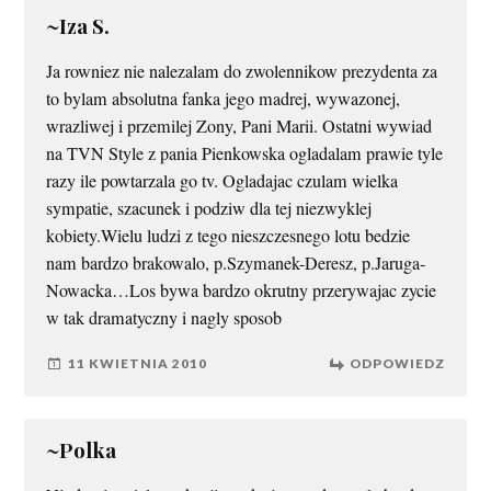
~Iza S.
Ja rowniez nie nalezalam do zwolennikow prezydenta za
to bylam absolutna fanka jego madrej, wywazonej,
wrazliwej i przemilej Zony, Pani Marii. Ostatni wywiad
na TVN Style z pania Pienkowska ogladalam prawie tyle
razy ile powtarzala go tv. Ogladajac czulam wielka
sympatie, szacunek i podziw dla tej niezwyklej
kobiety.Wielu ludzi z tego nieszczesnego lotu bedzie
nam bardzo brakowalo, p.Szymanek-Deresz, p.Jaruga-
Nowacka…Los bywa bardzo okrutny przerywajac zycie
w tak dramatyczny i nagly sposob
11 KWIETNIA 2010
ODPOWIEDZ
~Polka