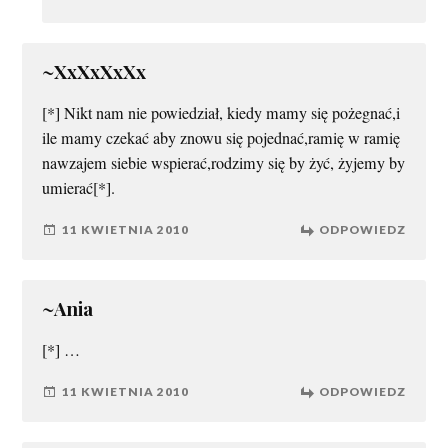
~XxXxXxXx
[*] Nikt nam nie powiedział, kiedy mamy się pożegnać,i
ile mamy czekać aby znowu się pojednać,ramię w ramię
nawzajem siebie wspierać,rodzimy się by żyć, żyjemy by
umierać[*].
11 KWIETNIA 2010
ODPOWIEDZ
~Ania
[*] …
11 KWIETNIA 2010
ODPOWIEDZ