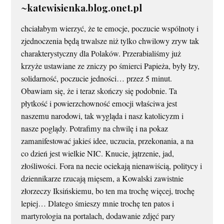
~katewisienka.blog.onet.pl
chciałabym wierzyć, że te emocje, poczucie wspólnoty i
zjednoczenia będą trwalsze niż tylko chwilowy zryw tak
charakterystyczny dla Polaków. Przerabialiśmy już
krzyże ustawiane ze zniczy po śmierci Papieża, były łzy,
solidarność, poczucie jedności… przez 5 minut.
Obawiam się, że i teraz skończy się podobnie. Ta
płytkość i powierzchowność emocji właściwa jest
naszemu narodowi, tak wygląda i nasz katolicyzm i
nasze poglądy. Potrafimy na chwilę i na pokaz
zamanifestować jakieś idee, uczucia, przekonania, a na
co dzień jest wielkie NIC. Knucie, jątrzenie, jad,
złośliwości. Fora na necie ociekają nienawiścią, politycy i
dziennikarze rzucają mięsem, a Kowalski zawistnie
złorzeczy Iksińskiemu, bo ten ma trochę więcej, trochę
lepiej… Dlatego śmieszy mnie trochę ten patos i
martyrologia na portalach, dodawanie zdjęć pary