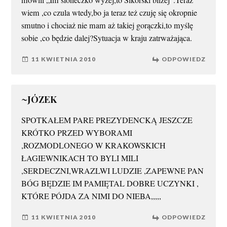
mówili „Im sloneczko wyżej,to Sikorski bliżej”.Teraz
wiem ,co czula wtedy,bo ja teraz też czuję się okropnie
smutno i chociaż nie mam aż takiej gorączki,to myślę
sobie ,co będzie dalej?Sytuacja w kraju zatrważająca.
11 KWIETNIA 2010
ODPOWIEDZ
~JÓZEK
SPOTKAŁEM PARE PREZYDENCKĄ JESZCZE
KRÓTKO PRZED WYBORAMI
,ROZMODLONEGO W KRAKOWSKICH
ŁAGIEWNIKACH TO BYLI MILI
,SERDECZNI,WRAZLWI LUDZIE ,ZAPEWNE PAN
BÓG BĘDZIE IM PAMIĘTAL DOBRE UCZYNKI ,
KTÓRE PÓJDA ZA NIMI DO NIEBA,,,,,
11 KWIETNIA 2010
ODPOWIEDZ