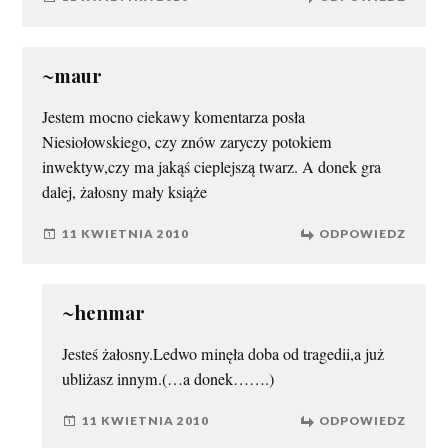
~maur
Jestem mocno ciekawy komentarza posła
Niesiołowskiego, czy znów zaryczy potokiem
inwektyw,czy ma jakąś cieplejszą twarz. A donek gra
dalej, żałosny mały książe
11 KWIETNIA 2010
ODPOWIEDZ
~henmar
Jesteś żałosny.Ledwo minęła doba od tragedii,a już
ubliżasz innym.(…a donek…….)
11 KWIETNIA 2010
ODPOWIEDZ