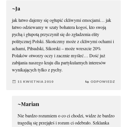
~Ja
jak łatwo dajemy się ogłupić ckliwymi emocjami… jak
łatwo odziewamy w szaty bohatera kogoś, kto swoją
pychą i głupotą przyczynił się do zgładzenia elity
politycznej Polski. Skończmy może z ckliwymi ochami i
achami, Piłsudski, Sikorski – może wreszcie 20%
Polaków otworzy oczy i zacznie myśleć… Dość już
zabijania naszego kraju dla partykularnych interesów
wynikających tylko z pychy.
11 KWIETNIA 2010
ODPOWIEDZ
~Marian
Nie bardzo rozumiem o co ci chodzi, widze że bardzo
tragedią się przejąłeś i rozum ci odebrało. Szklanka