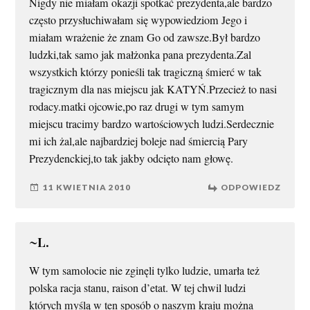
Nigdy nie miałam okazji spotkać prezydenta,ale bardzo
często przysłuchiwałam się wypowiedziom Jego i
miałam wrażenie że znam Go od zawsze.Był bardzo
ludzki,tak samo jak małżonka pana prezydenta.Zal
wszystkich którzy ponieśli tak tragiczną śmierć w tak
tragicznym dla nas miejscu jak KATYŃ.Przecież to nasi
rodacy.matki ojcowie,po raz drugi w tym samym
miejscu tracimy bardzo wartościowych ludzi.Serdecznie
mi ich żal,ale najbardziej boleje nad śmiercią Pary
Prezydenckiej,to tak jakby odcięto nam głowę.
11 KWIETNIA 2010
ODPOWIEDZ
~L.
W tym samolocie nie zginęli tylko ludzie, umarła też
polska racja stanu, raison d’etat. W tej chwil ludzi
których myślą w ten sposób o naszym kraju można