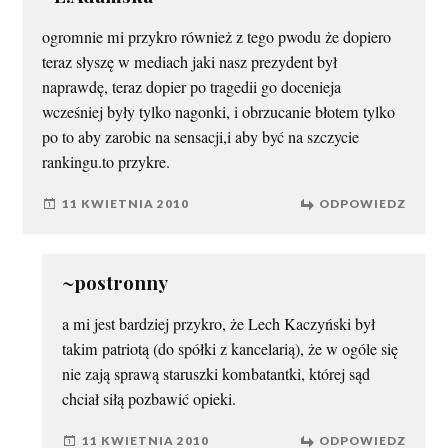
ogromnie mi przykro również z tego pwodu że dopiero
teraz słyszę w mediach jaki nasz prezydent był
naprawdę, teraz dopier po tragedii go docenieja
wcześniej były tylko nagonki, i obrzucanie błotem tylko
po to aby zarobic na sensacji,i aby być na szczycie
rankingu.to przykre.
11 KWIETNIA 2010
ODPOWIEDZ
~postronny
a mi jest bardziej przykro, że Lech Kaczyński był
takim patriotą (do spółki z kancelarią), że w ogóle się
nie zają sprawą staruszki kombatantki, której sąd
chciał siłą pozbawić opieki.
11 KWIETNIA 2010
ODPOWIEDZ