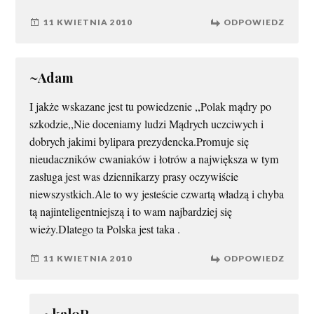
11 KWIETNIA 2010
ODPOWIEDZ
~Adam
I jakże wskazane jest tu powiedzenie ,,Polak mądry po
szkodzie,,Nie doceniamy ludzi Mądrych uczciwych i
dobrych jakimi bylipara prezydencka.Promuje się
nieudaczników cwaniaków i łotrów a największa w tym
zasługa jest was dziennikarzy prasy oczywiście
niewszystkich.Ale to wy jesteście czwartą władzą i chyba
tą najinteligentniejszą i to wam najbardziej się
wieży.Dlatego ta Polska jest taka .
11 KWIETNIA 2010
ODPOWIEDZ
~kal0P