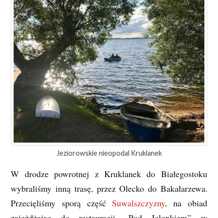
Jeziorowskie nieopodal Kruklanek
W drodze powrotnej z Kruklanek do Białegostoku
wybraliśmy inną trasę, przez Olecko do Bakałarzewa.
Przecięliśmy sporą część
Suwalszczyzny
, na obiad
zajeżdżając do restauracji „Pod Jelonkiem” w