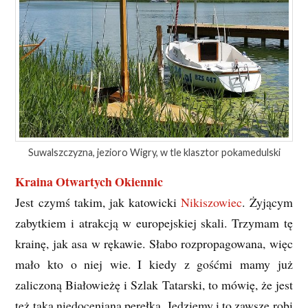
Suwalszczyzna, jezioro Wigry, w tle klasztor pokamedulski
Kraina Otwartych Okiennic
Jest czymś takim, jak katowicki
Nikiszowiec
. Żyjącym
zabytkiem i atrakcją w europejskiej skali. Trzymam tę
krainę, jak asa w rękawie. Słabo rozpropagowana, więc
mało kto o niej wie. I kiedy z gośćmi mamy już
zaliczoną Białowieżę i Szlak Tatarski, to mówię, że jest
też taka niedoceniana perełka. Jedziemy i to zawsze robi