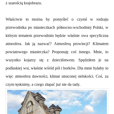
z szarością krajobrazu.
Właściwie to można by pomyśleć o czymś w rodzaju
przewodnika po miasteczkach północno-wschodniej Polski, w
którym tematem przewodnim będzie właśnie owa specyficzna
atmosfera. Jak ją nazwać? Atmosferą prowincji? Klimatem
powiatowego miasteczka? Proponuję coś innego. Mnie, to
wszystko kojarzy się z dzieciństwem. Spędziłem je na
podlaskiej wsi, właśnie wśród pól i borków. Dla mnie byłaby to
więc atmosfera dawności, klimat utraconej sielskości. Coś, za
czym tęsknimy, a czego złapać już nie da rady.