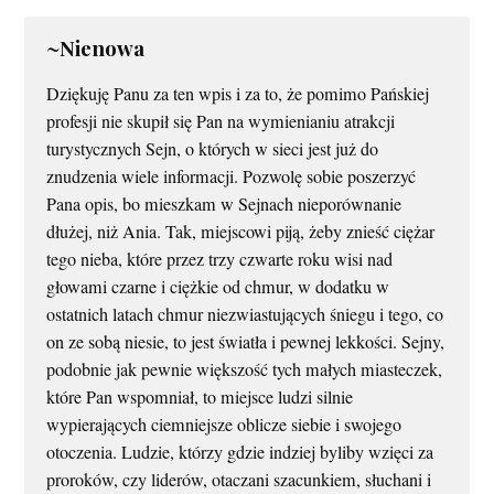
~Nienowa
Dziękuję Panu za ten wpis i za to, że pomimo Pańskiej
profesji nie skupił się Pan na wymienianiu atrakcji
turystycznych Sejn, o których w sieci jest już do
znudzenia wiele informacji. Pozwolę sobie poszerzyć
Pana opis, bo mieszkam w Sejnach nieporównanie
dłużej, niż Ania. Tak, miejscowi piją, żeby znieść ciężar
tego nieba, które przez trzy czwarte roku wisi nad
głowami czarne i ciężkie od chmur, w dodatku w
ostatnich latach chmur niezwiastujących śniegu i tego, co
on ze sobą niesie, to jest światła i pewnej lekkości. Sejny,
podobnie jak pewnie większość tych małych miasteczek,
które Pan wspomniał, to miejsce ludzi silnie
wypierających ciemniejsze oblicze siebie i swojego
otoczenia. Ludzie, którzy gdzie indziej byliby wzięci za
proroków, czy liderów, otaczani szacunkiem, słuchani i