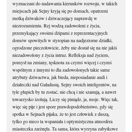
wyznaczani do nadawania kierunków rozwoju, w takich
miejscach jak Sejny kryją się po domach, opatrzeni
metką dziwaków i dziwaczejący naprawdę w
niezrozumieniu. Rej wodzą zadowoleni z życia,
przemykający swoimi dżipami z reprezentacyjnych
domów spowitych w styropian na nadjeziorne działki,
ogrodzone pieczołowicie, żeby nie dostał się na nie jakiś
niezadowolony z życia intruz. Refleksja nad życiem,
pomysł na zmiany, tęsknota za czymś więcej i czymś
wspólnym z innymi to dla zadowolonych takie same
atrybuty dziwactwa, jak bieda, nieposiadanie audi i
działeczki nad Gaładusią. Sejny swoich inteligentów, na
tyle głupich by tu zostać, nie chcą i nie szanują, a nawet
towarzysko izolują. Liczy się piniądz, ja, moje. Więc tak,
więc się pije i jest spore prawdopodobieństwo, gdy się
spotka w Sejnach pijaka, że to jest człowiek z duszą,
tylko go nieco ta wspaniała i optymistyczna atmosfera
miasteczka zarżnęła. Ta sama, która wyrzyna zabytkowe