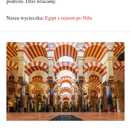
podróże. Dziś wracamy.
Nasza wycieczka:
Egipt z rejsem po Nilu