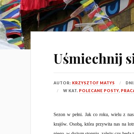
Uśmiechnij s
AUTOR:
KRZYSZTOF MATYS
DN
W KAT.
POLECANE POSTY
,
PRAC
Sezon w pełni. Jak co roku, wielu z na
krajów. Osobą, która przywita nas na lotn
niego, w dużym stopniu, zależy czy będą 