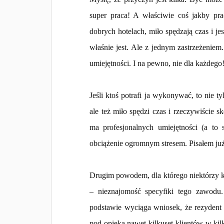
super praca! A właściwie coś jakby pra
dobrych hotelach, miło spędzają czas i je
właśnie jest. Ale z jednym zastrzeżenie
umiejętności. I na pewno, nie dla każdego
Jeśli ktoś potrafi ja wykonywać, to nie t
ale też miło spędzi czas i rzeczywiście s
ma profesjonalnych umiejętności (a to s
obciążenie ogromnym stresem. Pisałem ju
Drugim powodem, dla którego niektórzy kli
– nieznajomość specyfiki tego zawodu. 
podstawie wyciąga wniosek, że rezydent 
pod opieką nawet kilkuset klientów w kilk