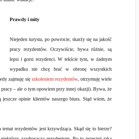
Prawdy i mity
Niejeden turysta, po powrocie, skarży się na jakość
pracy rezydentów. Oczywiście, bywa różnie, są
lepsi i gorsi rezydenci. W tekście tym, w żadnym
wypadku nie chcę brać w obronę wszystkich
edy zajmuję się
szkoleniem rezydentów
, otrzymuję wiele
o pracy – ale o tym opowiem przy innej okazji). Bywa, że
 jeszcze opinie klientów naszego biura. Stąd wiem, że
temat rezydentów jest krzywdząca. Skąd się to bierze?
 niektórzy zazdroszczą rezydentom. Bo to przecież taka