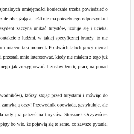
onalnych umiejętności koniecznie trzeba powiedzieć o
znie obciążająca. Jeśli nie ma potrzebnego odpoczynku i
zydent zaczyna unikać turystów, izoluje się i ucieka.
takcie z ludźmi, w takiej specyficznej branży, to nie
am miałem taki moment. Po dwóch latach pracy niemal
i przestali mnie interesować, kiedy nie miałem z tego już
innego jak zrezygnować. I zostawiłem tę pracę na ponad
ewodników), którzy stojąc przed turystami i mówiąc do
i zamykają oczy! Przewodnik opowiada, gestykuluje, ale
 rady już patrzeć na turystów. Straszne? Oczywiście.
pięty bo wie, że pojawią się te same, co zawsze pytania.
.