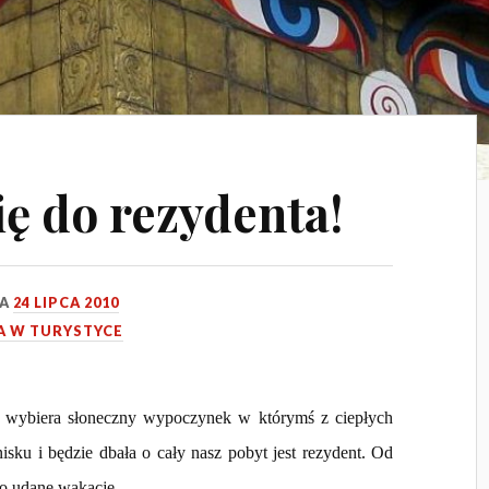
ię do rezydenta!
IA
24 LIPCA 2010
A W TURYSTYCE
s wybiera słoneczny wypoczynek w którymś z ciepłych
isku i będzie dbała o cały nasz pobyt jest rezydent. Od
to udane wakacje.