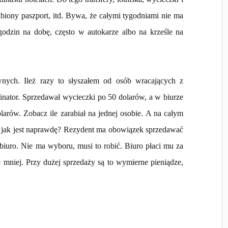
gubiony paszport, itd. Bywa, że całymi tygodniami nie ma
godzin na dobę, często w autokarze albo na krześle na
wnych. Ileż razy to słyszałem od osób wracających z
binator. Sprzedawał wycieczki po 50 dolarów, a w biurze
larów. Zobacz ile zarabiał na jednej osobie. A na całym
 A jak jest naprawdę? Rezydent ma obowiązek sprzedawać
 biuro. Nie ma wyboru, musi to robić. Biuro płaci mu za
e mniej. Przy dużej sprzedaży są to wymierne pieniądze,