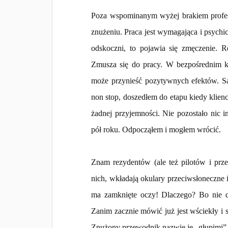
Poza wspominanym wyżej brakiem profesj
znużeniu. Praca jest wymagająca i psychic
odskoczni, to pojawia się zmęczenie. Re
Zmusza się do pracy. W bezpośrednim kon
może przynieść pozytywnych efektów. S
non stop, doszedłem do etapu kiedy klienc
żadnej przyjemności. Nie pozostało nic 
pół roku. Odpocząłem i mogłem wrócić.
Znam rezydentów (ale też pilotów i prz
nich, wkładają okulary przeciwsłoneczne 
ma zamknięte oczy! Dlaczego? Bo nie da
Zanim zacznie mówić już jest wściekły i s
Znużony przewodnik nazwie je „głupimi”