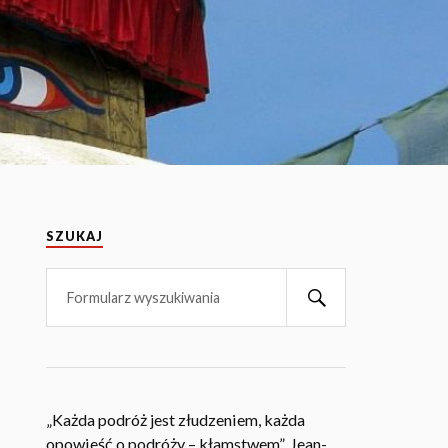
SZUKAJ
„Każda podróż jest złudzeniem, każda
opowieść o podróży – kłamstwem”. Jean-