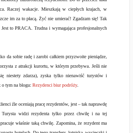
ca. Raczej wakacje. Mieszkają w ciepłych krajach, w
szcze im za to płacą. Żyć nie umierać! Zgadzam się! Tak
m. Jest to PRACA. Trudna i wymagająca profesjonalnych
!
ylko da sobie radę i zarobi całkiem przyzwoite pieniądze,
korzysta z atrakcji kurortu, w którym przebywa. Jeśli nie
ię niestety zdarza), zyska tylko nienawiść turystów i
ż o tym na blogu:
Rezydenci biur podróży
.
enci źle oceniają pracę rezydentów, jest – tak naprawdę
Turysta widzi rezydenta tylko przez chwilę i na tej
pracuje właśnie taką chwilę. Zapomina, że rezydent ma
unastu hotelach. Do tego transfery, lotniska, wycieczki i