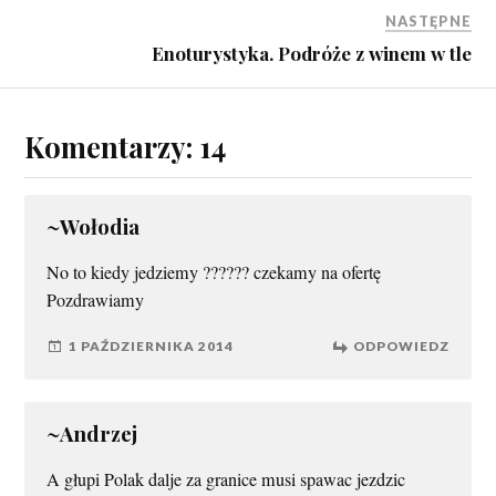
NASTĘPNE
Enoturystyka. Podróże z winem w tle
Komentarzy: 14
~Wołodia
No to kiedy jedziemy ?????? czekamy na ofertę
Pozdrawiamy
1 PAŹDZIERNIKA 2014
ODPOWIEDZ
~Andrzej
A głupi Polak dalje za granice musi spawac jezdzic