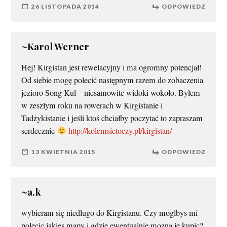
26 LISTOPADA 2014
ODPOWIEDZ
~Karol Werner
Hej! Kirgistan jest rewelacyjny i ma ogromny potencjał!
Od siebie mogę polecić następnym razem do zobaczenia
jezioro Song Kul – niesamowite widoki wokoło. Byłem
w zeszłym roku na rowerach w Kirgistanie i
Tadżykistanie i jeśli ktoś chciałby poczytać to zapraszam
serdecznie
http://kolemsietoczy.pl/kirgistan/
13 KWIETNIA 2015
ODPOWIEDZ
~a.k
wybieram się niedlugo do Kirgistanu. Czy moglbys mi
polecic jakies mapy i gdzie ewentualnie mozna je kupic?