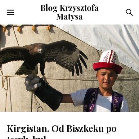
Blog Krzysztofa
Matysa
Kirgistan. Od Biszkeku po