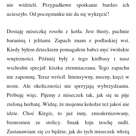
nie widzieli. Przypadkowe spotkanie bardzo ich
ucieszyło. Od poczęstunku nie da się wykręcić!
Dostaję miseczkę rosołu z kotła. Jest tłusty, pachnie
baraniną i jelitami. Zapach znam z podlaskiej wsi.
Kiedy byłem dzieckiem pomagałem babci myć świńskie
wnętrzności. Później były z tego kiełbasy i nasz
wschodni specjał: kiszka ziemniaczana. Tego zapachu
nie zapomnę. Teraz wrócił. Intensywny, mocny, kręci w
nosie. Ale okoliczności nie sprzyjają wybrzydzaniu.
Próbuję więc. Pijemy z miseczek tak, jak się tu pije
zieloną herbatę. Widzę, że mojemu koledze też jakoś nie
idzie. Choć Kirgiz, to już inny, zmodernizowany,
biznesmen ze stolicy. Smak łoju trochę mdli.
Zastanawiam się co będzie, jak do tych miseczek włożą