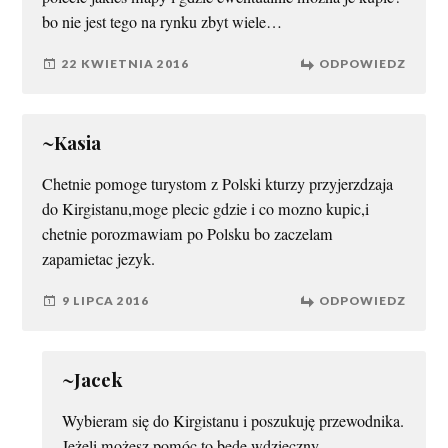
bo nie jest tego na rynku zbyt wiele…
22 KWIETNIA 2016
ODPOWIEDZ
~Kasia
Chetnie pomoge turystom z Polski kturzy przyjerzdzaja
do Kirgistanu,moge plecic gdzie i co mozno kupic,i
chetnie porozmawiam po Polsku bo zaczelam
zapamietac jezyk.
9 LIPCA 2016
ODPOWIEDZ
~Jacek
Wybieram się do Kirgistanu i poszukuję przewodnika.
Jeżeli możesz pomóc to będę wdzięczny.