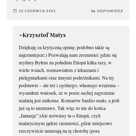
12 CZERWCA 2011
ODPOWIEDZ
~Krzysztof Matys
Dziękuję za krytyczną opinię; podobno takie są
najcenniejsze:) Pozwalają nam zrozumieć gdzie się
mylimy.Byłem na południu Etiopii kilka razy, w
wielu wsiach, rozmawiałem z lekarzami i
pielęgniarkami oraz innymi podróżnikami. Na tej
podstawie – ale też i ogólnego, własnego wrażenia –
wysnułem wniosek, że w porze suchej zagrożenie
malarią jest znikome. Komarów bardzo mało, a jeśli
już są to niemrawe. Tak więc to nie do końca
„fantazja”:)Ale mówimy tu o Etiopii, czyli
malarycznym jądrze ciemności, gdzie miejscowi
rzeczywiście umierają na tę chorobę (pora