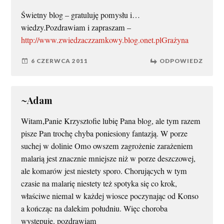
Świetny blog – gratuluję pomysłu i…
wiedzy.Pozdrawiam i zapraszam –
http://www.zwiedzaczzamkowy.blog.onet.plGrażyna
6 CZERWCA 2011
ODPOWIEDZ
~Adam
Witam,Panie Krzysztofie lubię Pana blog, ale tym razem
pisze Pan trochę chyba poniesiony fantazją. W porze
suchej w dolinie Omo owszem zagrożenie zarażeniem
malarią jest znacznie mniejsze niż w porze deszczowej,
ale komarów jest niestety sporo. Chorujących w tym
czasie na malarię niestety też spotyka się co krok,
właściwe niemal w każdej wiosce poczynając od Konso
a kończąc na dalekim południu. Więc choroba
występuje. pozdrawiam