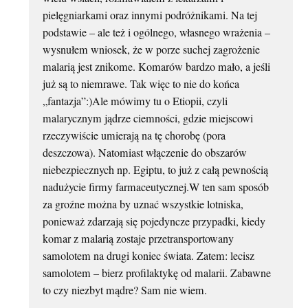
pielęgniarkami oraz innymi podróżnikami. Na tej
podstawie – ale też i ogólnego, własnego wrażenia –
wysnułem wniosek, że w porze suchej zagrożenie
malarią jest znikome. Komarów bardzo mało, a jeśli
już są to niemrawe. Tak więc to nie do końca
„fantazja”:)Ale mówimy tu o Etiopii, czyli
malarycznym jądrze ciemności, gdzie miejscowi
rzeczywiście umierają na tę chorobę (pora
deszczowa). Natomiast włączenie do obszarów
niebezpiecznych np. Egiptu, to już z całą pewnością
nadużycie firmy farmaceutycznej.W ten sam sposób
za groźne można by uznać wszystkie lotniska,
ponieważ zdarzają się pojedyncze przypadki, kiedy
komar z malarią zostaje przetransportowany
samolotem na drugi koniec świata. Zatem: lecisz
samolotem – bierz profilaktykę od malarii. Zabawne
to czy niezbyt mądre? Sam nie wiem.