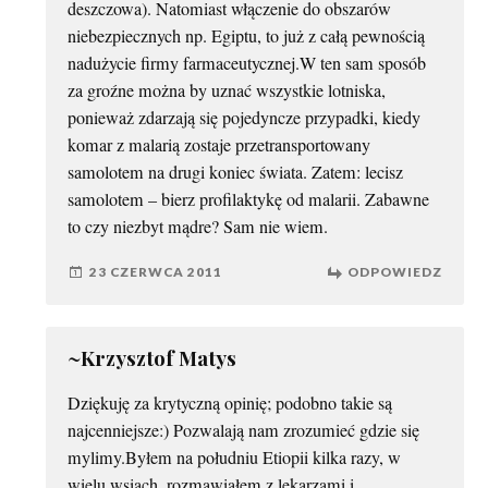
deszczowa). Natomiast włączenie do obszarów
niebezpiecznych np. Egiptu, to już z całą pewnością
nadużycie firmy farmaceutycznej.W ten sam sposób
za groźne można by uznać wszystkie lotniska,
ponieważ zdarzają się pojedyncze przypadki, kiedy
komar z malarią zostaje przetransportowany
samolotem na drugi koniec świata. Zatem: lecisz
samolotem – bierz profilaktykę od malarii. Zabawne
to czy niezbyt mądre? Sam nie wiem.
23 CZERWCA 2011
ODPOWIEDZ
~Krzysztof Matys
Dziękuję za krytyczną opinię; podobno takie są
najcenniejsze:) Pozwalają nam zrozumieć gdzie się
mylimy.Byłem na południu Etiopii kilka razy, w
wielu wsiach, rozmawiałem z lekarzami i