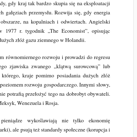
y, gdy kraj tak bardzo skupia się na eksploatacji
h gałęziach przemysłu. Rozwija się, gdy energia
obszarze, na kopalniach i odwiertach. Angielski
 1977 r. tygodnik „The Economist”, opisując
dużych złóż gazu ziemnego w Holandii.
iem równomiernego rozwoju i prowadzi do regresu
nego zjawiska zwanego „klątwą surowcową” lub
którego, kraje pomimo posiadania dużych złóż
m poziomem rozwoju gospodarczego. Innymi słowy,
nie potrafią przełożyć tego na dobrobyt obywateli.
Meksyk, Wenezuela i Rosja.
 pieniądze wykoślawiają nie tylko ekonomię
ki), ale psują też standardy społeczne (korupcja i