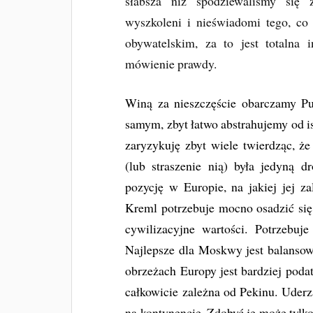
słabsza niż spodziewaliśmy się z
wyszkoleni i nieświadomi tego, c
obywatelskim, za to jest totalna 
mówienie prawdy.
Winą za nieszczęście obarczamy Pu
samym, zbyt łatwo abstrahujemy od i
zaryzykuję zbyt wiele twierdząc, ż
(lub straszenie nią) była jedyną
pozycję w Europie, na jakiej jej za
Kreml potrzebuje mocno osadzić się 
cywilizacyjne wartości. Potrzebu
Najlepsze dla Moskwy jest balanso
obrzeżach Europy jest bardziej podat
całkowicie zależna od Pekinu. Uderz
na kontynencie. Zdobyć je może tylk