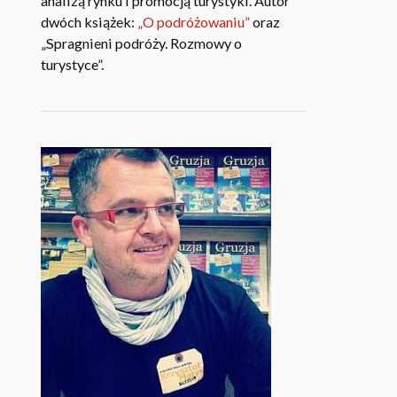
analizą rynku i promocją turystyki. Autor
dwóch książek:
„O podróżowaniu”
oraz
„Spragnieni podróży. Rozmowy o
turystyce”.