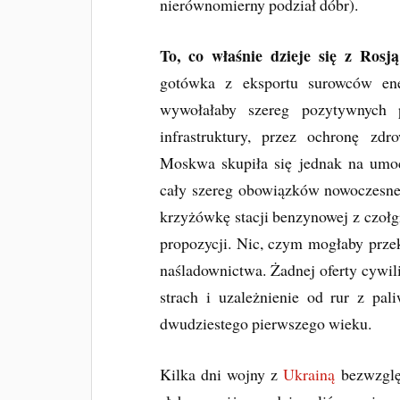
nierównomierny podział dóbr).
To, co właśnie dzieje się z Rosją
gotówka z eksportu surowców ene
wywołałaby szereg pozytywnych
infrastruktury, przez ochronę zd
Moskwa skupiła się jednak na umoc
cały szereg obowiązków nowoczesneg
krzyżówkę stacji benzynowej z czołgi
propozycji. Nic, czym mogłaby przek
naśladownictwa. Żadnej oferty cywil
strach i uzależnienie od rur z pa
dwudziestego pierwszego wieku.
Kilka dni wojny z
Ukrainą
bezwzględ