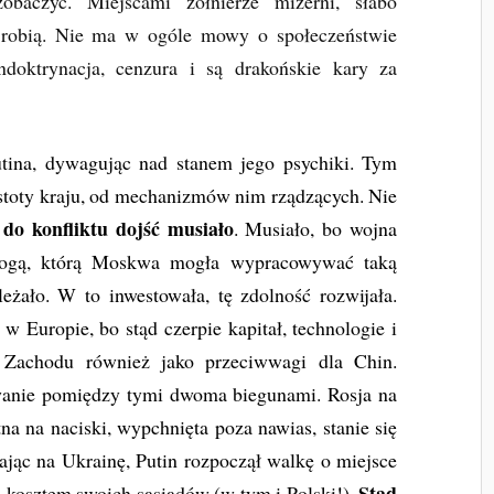
obaczyć. Miejscami żołnierze mizerni, słabo
o robią. Nie ma w ogóle mowy o społeczeństwie
indoktrynacja, cenzura i są drakońskie kary za
tina, dywagując nad stanem jego psychiki. Tym
stoty kraju, od mechanizmów nim rządzących. Nie
do konfliktu dojść musiało
e
. Musiało, bo wojna
 drogą, którą Moskwa mogła wypracowywać taką
leżało. W to inwestowała, tę zdolność rozwijała.
w Europie, bo stąd czerpie kapitał, technologie i
je Zachodu również jako przeciwwagi dla Chin.
wanie pomiędzy tymi dwoma biegunami. Rosja na
na na naciski, wypchnięta poza nawias, stanie się
ając na Ukrainę, Putin rozpoczął walkę o miejsce
Stąd
o kosztem swoich sąsiadów (w tym i Polski!).