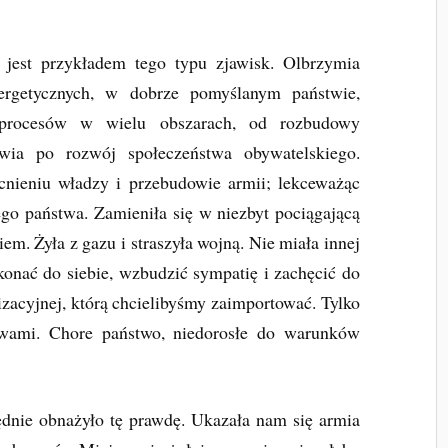
jest przykładem tego typu zjawisk. Olbrzymia
rgetycznych, w dobrze pomyślanym państwie,
 procesów w wielu obszarach, od rozbudowy
rowia po rozwój społeczeństwa obywatelskiego.
nieniu władzy i przebudowie armii; lekceważąc
o państwa. Zamieniła się w niezbyt pociągającą
em. Żyła z gazu i straszyła wojną. Nie miała innej
onać do siebie, wzbudzić sympatię i zachęcić do
izacyjnej, którą chcielibyśmy zaimportować. Tylko
liwami. Chore państwo, niedorosłe do warunków
nie obnażyło tę prawdę. Ukazała nam się armia