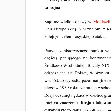
ta wojna
.
Stąd też wielkie obawy w
Mołdawii
Unii Europejskiej. Moi znajomi z Ki
kolejnym celem rosyjskiego ataku.
Patrząc z historycznego punktu wi
częścią panującego na kontynenc
Środkowo-Wschodniej. To cały XIX 
odradzającą się Polskę, w wyniku
wschód, to wypadła poza margines eu
niego w 1939 roku, zajmując wschodn
Rosja odsunięta gdzieś w okolice gr
Rosja ulokowan
traci na znaczeniu.
europejskiego ładu
, współtworzy g