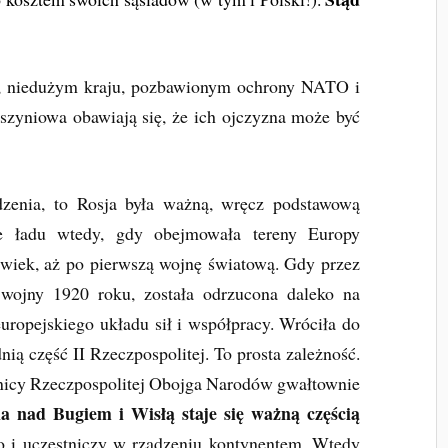
, niedużym kraju, pozbawionym ochrony NATO i
szyniowa obawiają się, że ich ojczyzna może być
dzenia, to Rosja była ważną, wręcz podstawową
ie ładu wtedy, gdy obejmowała tereny Europy
wiek, aż po pierwszą wojnę światową. Gdy przez
 wojny 1920 roku, została odrzucona daleko na
ropejskiego układu sił i współpracy. Wróciła do
ią część II Rzeczpospolitej. To prosta zależność.
anicy Rzeczpospolitej Obojga Narodów gwałtownie
a nad Bugiem i Wisłą staje się ważną częścią
o i uczestniczy w rządzeniu kontynentem. Wtedy