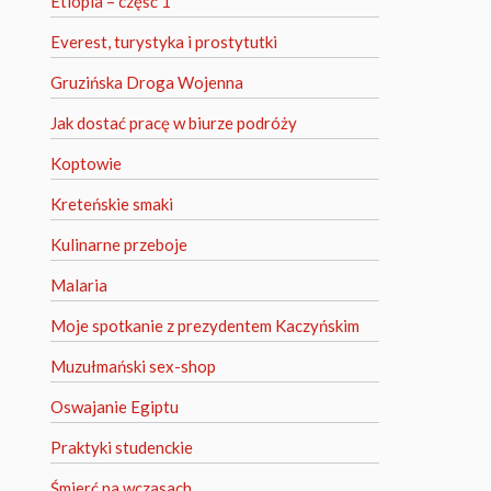
Etiopia – część 1
Everest, turystyka i prostytutki
Gruzińska Droga Wojenna
Jak dostać pracę w biurze podróży
Koptowie
Kreteńskie smaki
Kulinarne przeboje
Malaria
Moje spotkanie z prezydentem Kaczyńskim
Muzułmański sex-shop
Oswajanie Egiptu
Praktyki studenckie
Śmierć na wczasach