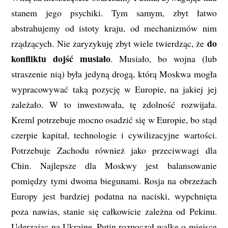
stanem jego psychiki. Tym samym, zbyt łatwo
abstrahujemy od istoty kraju, od mechanizmów nim
do
rządzących. Nie zaryzykuję zbyt wiele twierdząc, że
konfliktu dojść musiało
. Musiało, bo wojna (lub
straszenie nią) była jedyną drogą, którą Moskwa mogła
wypracowywać taką pozycję w Europie, na jakiej jej
zależało. W to inwestowała, tę zdolność rozwijała.
Kreml potrzebuje mocno osadzić się w Europie, bo stąd
czerpie kapitał, technologie i cywilizacyjne wartości.
Potrzebuje Zachodu również jako przeciwwagi dla
Chin. Najlepsze dla Moskwy jest balansowanie
pomiędzy tymi dwoma biegunami. Rosja na obrzeżach
Europy jest bardziej podatna na naciski, wypchnięta
poza nawias, stanie się całkowicie zależna od Pekinu.
Uderzając na Ukrainę, Putin rozpoczął walkę o miejsce