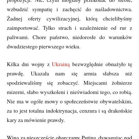
wzbudzić sympatię i zachęcić do naśladownictwa.
Żadnej oferty cywilizacyjnej, którą chcielibyśmy
zaimportować. Tylko strach i uzależnienie od rur z
paliwami. Chore państwo, niedorosłe do warunków
dwudziestego pierwszego wieku.
Kilka dni wojny z
Ukrainą
bezwzględnie obnażyło tę
prawdę. Ukazała nam się armia słabsza niż
spodziewaliśmy się zobaczyć. Miejscami żołnierze
mizerni, słabo wyszkoleni i nieświadomi tego, co robią.
Nie ma w ogóle mowy o społeczeństwie obywatelskim,
za to jest totalna indoktrynacja, cenzura i są drakońskie
kary za mówienie prawdy.
Winą za nieszczęście obarczamy Putina, dywagując nad