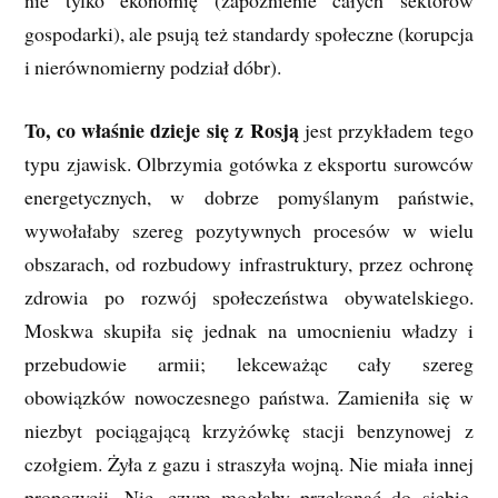
nie tylko ekonomię (zapóźnienie całych sektorów
gospodarki), ale psują też standardy społeczne (korupcja
i nierównomierny podział dóbr).
To, co właśnie dzieje się z Rosją
jest przykładem tego
typu zjawisk. Olbrzymia gotówka z eksportu surowców
energetycznych, w dobrze pomyślanym państwie,
wywołałaby szereg pozytywnych procesów w wielu
obszarach, od rozbudowy infrastruktury, przez ochronę
zdrowia po rozwój społeczeństwa obywatelskiego.
Moskwa skupiła się jednak na umocnieniu władzy i
przebudowie armii; lekceważąc cały szereg
obowiązków nowoczesnego państwa. Zamieniła się w
niezbyt pociągającą krzyżówkę stacji benzynowej z
czołgiem. Żyła z gazu i straszyła wojną. Nie miała innej
propozycji. Nic, czym mogłaby przekonać do siebie,