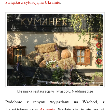
związku z sytuacją na Ukrainie
.
Ukraińska restauracja w Tyraspolu, Naddniestrze
Podobnie z innymi wyjazdami na Wschód, z
Uzbekistanem czy
Armenią
. Wydaje się, że nie ma też