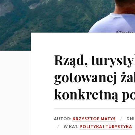
Rząd, turyst
gotowanej ża
konkretną p
AUTOR:
KRZYSZTOF MATYS
DN
W KAT.
POLITYKA I TURYSTYKA