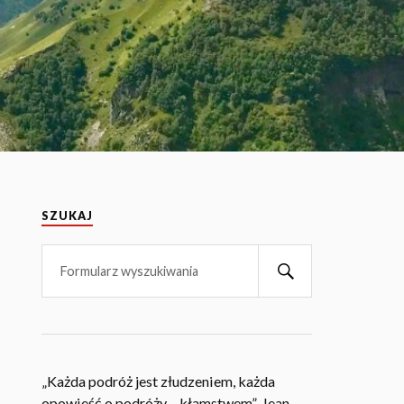
SZUKAJ
„Każda podróż jest złudzeniem, każda
opowieść o podróży – kłamstwem”. Jean-