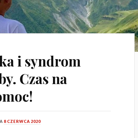
yka i syndrom
by. Czas na
omoc!
IA
8 CZERWCA 2020