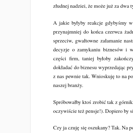
złudnej nadziei, że może już za dwa 
A jakie byłyby reakcje gdybyśmy w
przynajmniej do końca czerwca żadn
sprzeciw, gwałtowne załamanie nast
decyzje o zamykaniu biznesów i w
części firm, taniej byłoby zakończ
dokładać do biznesu wyprzedając pr
z nas pewnie tak. Wnioskuję to na p
naszej branży.
Spróbowałby ktoś zrobić tak z górni
oczywiście też pensje!). Dopiero by si
Czy ja czuję się oszukany? Tak. Na 