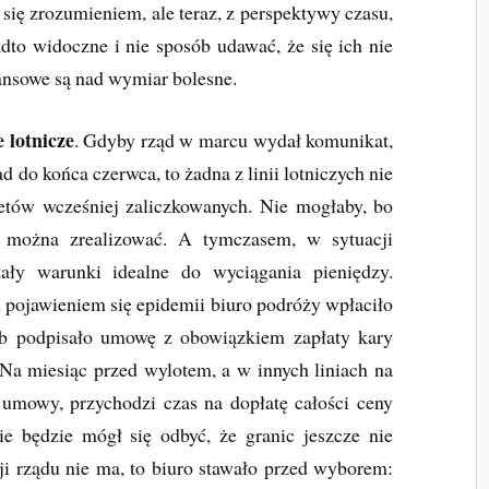
 się zrozumieniem, ale teraz, z perspektywy czasu,
adto widoczne i nie sposób udawać, że się ich nie
nansowe są nad wymiar bolesne.
e lotnicze
. Gdyby rząd w marcu wydał komunikat,
d do końca czerwca, to żadna z linii lotniczych nie
etów wcześniej zaliczkowanych. Nie mogłaby, bo
e można zrealizować. A tymczasem, w sytuacji
tały warunki idealne do wyciągania pieniędzy.
d pojawieniem się epidemii biuro podróży wpłaciło
ub podpisało umowę z obowiązkiem zapłaty kary
. Na miesiąc przed wylotem, a w innych liniach na
umowy, przychodzi czas na dopłatę całości ceny
ie będzie mógł się odbyć, że granic jeszcze nie
yzji rządu nie ma, to biuro stawało przed wyborem: