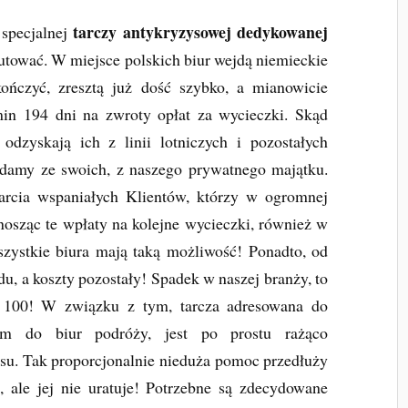
tarczy antykryzysowej dedykowanej
 specjalnej
rutować. W miejsce polskich biur wejdą niemieckie
ończyć, zresztą już dość szybko, a mianowicie
min 194 dni na zwroty opłat za wycieczki. Skąd
 odzyskają ich z linii lotniczych i pozostałych
damy ze swoich, z naszego prywatnego majątku.
arcia wspaniałych Klientów, którzy w ogromnej
nosząc te wpłaty na kolejne wycieczki, również w
szystkie biura mają taką możliwość! Ponadto, od
u, a koszty pozostały! Spadek w naszej branży, to
l 100! W związku z tym, tarcza adresowana do
tym do biur podróży, jest po prostu rażąco
nsu. Tak proporcjonalnie nieduża pomoc przedłuży
 ale jej nie uratuje! Potrzebne są zdecydowane