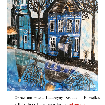
Obraz autorstwa Katarzyny Krauze – Romejko,
2017 r. Tu do kupienia w formie
inkografii
.