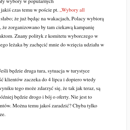
dały wybory w popularnych
 jakiś czas temu w poście pt.
„Wybory all
słabo; że już będąc na wakacjach, Polacy wybiorą
ba, że zorganizowano by tam ciekawą kampanię
taktom. Znany polityk z komitetu wyborczego w
jego leżaka by zachęcić mnie do wzięcia udziału w
eśli będzie druga tura, sytuacja w turystyce
ść klientów zaczeka do 4 lipca i dopiero wtedy
niku tego może zdarzyć się, że tak jak teraz, są
źniej będzie drogo i bój o oferty. Nie jest to
lientów. Można temu jakoś zaradzić? Chyba tylko
ze.