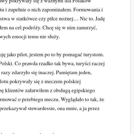
awy pokrywały się z ważnymi dla Polaków
u i zupełnie o nich zapominałem. Formowania i
stwa w siatkówce czy piłce nożnej… Nic to. Jadę
łem na cel podróży. Chcę się w nim zanurzyć,
wych emocji temu nie służy.
ję jako pilot, jestem po to by pomagać turystom.
lski. Co prawda rzadko tak bywa, turyści raczej
a razy zdarzyło się inaczej. Pamiętam jeden,
lotu pokrywały się z meczem polskiej
śbę klientów załatwiłem z obsługą egipskiego
ormować o przebiegu meczu. Wyglądało to tak, że
przekazywał stewardessie, ona mnie, a ja przez