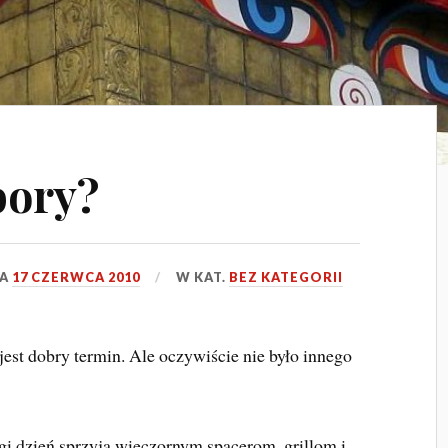
bory?
IA
17 CZERWCA 2010
W KAT.
BEZ KATEGORII
jest dobry termin. Ale oczywiście nie było innego
 dzień sprzyja wieczornym spacerom, grillom i