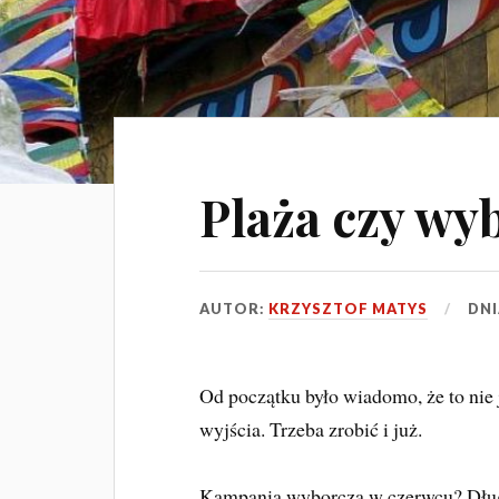
Plaża czy wy
AUTOR:
KRZYSZTOF MATYS
DN
Od początku było wiadomo, że to nie 
wyjścia. Trzeba zrobić i już.
Kampania wyborcza w czerwcu? Długi