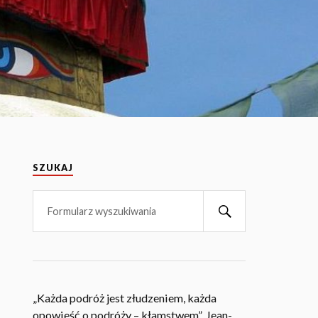
SZUKAJ
„Każda podróż jest złudzeniem, każda
opowieść o podróży – kłamstwem”. Jean-