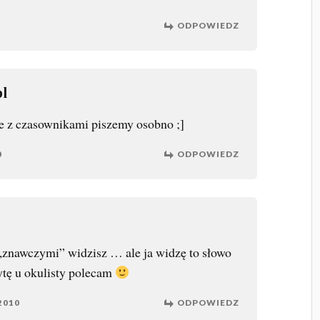
ODPOWIEDZ
l
 z czasownikami piszemy osobno ;]
0
ODPOWIEDZ
„znawczymi” widzisz … ale ja widzę to słowo
ytę u okulisty polecam
2010
ODPOWIEDZ