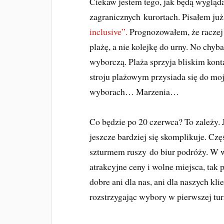
Ciekaw jestem tego, jak będą wyglą
zagranicznych kurortach. Pisałem już
inclusive”.
Prognozowałem, że raczej 
plażę, a nie kolejkę do urny. No chy
wyborczą. Plaża sprzyja bliskim kon
stroju plażowym przysiada się do mo
wyborach… Marzenia…
Co będzie po 20 czerwca? To zależy. J
jeszcze bardziej się skomplikuje. Czę
szturmem ruszy do biur podróży. W wy
atrakcyjne ceny i wolne miejsca, tak pó
dobre ani dla nas, ani dla naszych k
rozstrzygając wybory w pierwszej tur