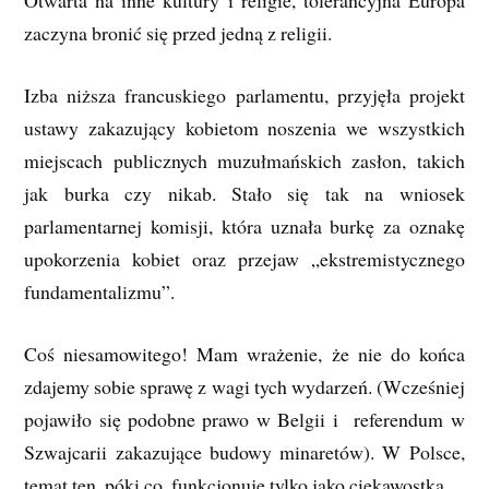
Otwarta na inne kultury i religie, tolerancyjna Europa
zaczyna bronić się przed jedną z religii.
Izba niższa francuskiego parlamentu, przyjęła projekt
ustawy zakazujący kobietom noszenia we wszystkich
miejscach publicznych muzułmańskich zasłon, takich
jak burka czy nikab. Stało się tak na wniosek
parlamentarnej komisji, która uznała burkę za oznakę
upokorzenia kobiet oraz przejaw „ekstremistycznego
fundamentalizmu”.
Coś niesamowitego! Mam wrażenie, że nie do końca
zdajemy sobie sprawę z wagi tych wydarzeń. (Wcześniej
pojawiło się podobne prawo w Belgii i referendum w
Szwajcarii zakazujące budowy minaretów). W Polsce,
temat ten, póki co, funkcjonuje tylko jako ciekawostka.