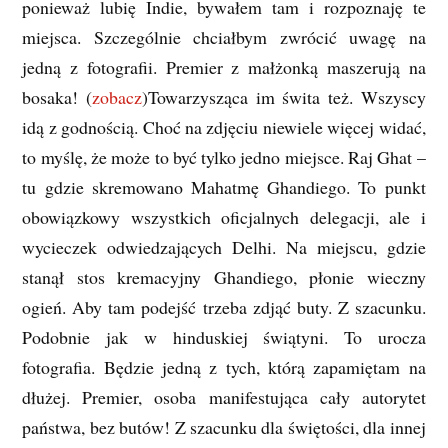
ponieważ lubię Indie, bywałem tam i rozpoznaję te
miejsca. Szczególnie chciałbym zwrócić uwagę na
jedną z fotografii. Premier z małżonką maszerują na
bosaka! (
zobacz
)Towarzysząca im świta też. Wszyscy
idą z godnością. Choć na zdjęciu niewiele więcej widać,
to myślę, że może to być tylko jedno miejsce. Raj Ghat –
tu gdzie skremowano Mahatmę Ghandiego. To punkt
obowiązkowy wszystkich oficjalnych delegacji, ale i
wycieczek odwiedzających Delhi. Na miejscu, gdzie
stanął stos kremacyjny Ghandiego, płonie wieczny
ogień. Aby tam podejść trzeba zdjąć buty. Z szacunku.
Podobnie jak w hinduskiej świątyni. To urocza
fotografia. Będzie jedną z tych, którą zapamiętam na
dłużej. Premier, osoba manifestująca cały autorytet
państwa, bez butów! Z szacunku dla świętości, dla innej