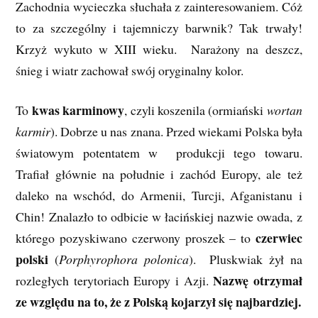
Zachodnia wycieczka słuchała z zainteresowaniem. Cóż
to za szczególny i tajemniczy barwnik? Tak trwały!
Krzyż wykuto w XIII wieku. Narażony na deszcz,
śnieg i wiatr zachował swój oryginalny kolor.
kwas karminowy
To
, czyli koszenila (ormiański
wortan
karmir
). Dobrze u nas znana. Przed wiekami Polska była
światowym potentatem w produkcji tego towaru.
Trafiał głównie na południe i zachód Europy, ale też
daleko na wschód, do Armenii, Turcji, Afganistanu i
Chin! Znalazło to odbicie w łacińskiej nazwie owada, z
czerwiec
którego pozyskiwano czerwony proszek – to
polski
(
Porphyrophora polonica
). Pluskwiak żył na
Nazwę otrzymał
rozległych terytoriach Europy i Azji.
ze względu na to, że z Polską kojarzył się najbardziej.