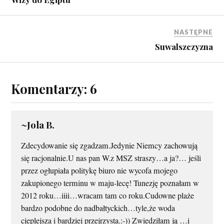
NASTĘPNE
Suwalszczyzna
Komentarzy: 6
~Jola B.
Zdecydowanie się zgadzam.Jedynie Niemcy zachowują
się racjonalnie.U nas pan W.z MSZ straszy…a ja?… jeśli
przez ogłupiała politykę biuro nie wycofa mojego
zakupionego terminu w maju-lecę! Tunezję poznałam w
2012 roku…iiii…wracam tam co roku.Cudowne plaże
bardzo podobne do nadbałtyckich…tyle,że woda
cieplejsza i bardziej przejrzysta.:-)) Zwiedziłam ją …i