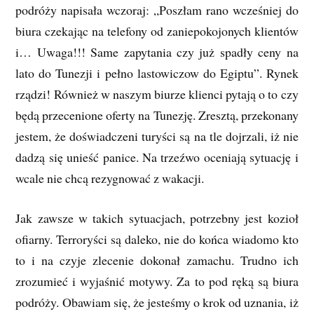
podróży napisała wczoraj: „Poszłam rano wcześniej do
biura czekając na telefony od zaniepokojonych klientów
i… Uwaga!!! Same zapytania czy już spadły ceny na
lato do Tunezji i pełno lastowiczow do Egiptu”. Rynek
rządzi! Również w naszym biurze klienci pytają o to czy
będą przecenione oferty na Tunezję. Zresztą, przekonany
jestem, że doświadczeni turyści są na tle dojrzali, iż nie
dadzą się unieść panice. Na trzeźwo oceniają sytuację i
wcale nie chcą rezygnować z wakacji.
Jak zawsze w takich sytuacjach, potrzebny jest kozioł
ofiarny. Terroryści są daleko, nie do końca wiadomo kto
to i na czyje zlecenie dokonał zamachu. Trudno ich
zrozumieć i wyjaśnić motywy. Za to pod ręką są biura
podróży. Obawiam się, że jesteśmy o krok od uznania, iż