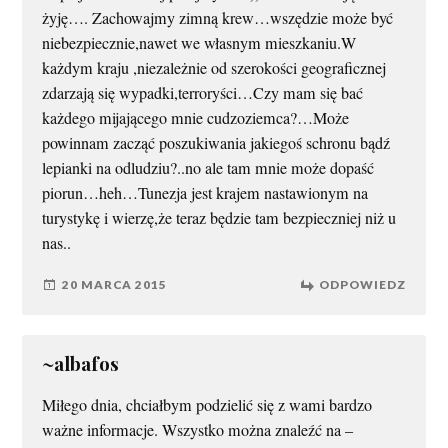
żyję…. Zachowajmy zimną krew…wszędzie może być
niebezpiecznie,nawet we własnym mieszkaniu.W
każdym kraju ,niezależnie od szerokości geograficznej
zdarzają się wypadki,terroryści…Czy mam się bać
każdego mijającego mnie cudzoziemca?…Może
powinnam zacząć poszukiwania jakiegoś schronu bądź
lepianki na odludziu?..no ale tam mnie może dopaść
piorun…heh…Tunezja jest krajem nastawionym na
turystykę i wierzę,że teraz będzie tam bezpieczniej niż u
nas..
20 MARCA 2015
ODPOWIEDZ
~albafos
Miłego dnia, chciałbym podzielić się z wami bardzo
ważne informacje. Wszystko można znaleźć na –