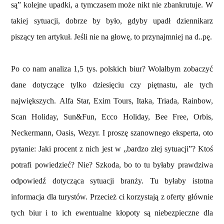
są” kolejne upadki, a tymczasem może nikt nie zbankrutuje. W
takiej sytuacji, dobrze by było, gdyby upadł dziennikarz
piszący ten artykuł. Jeśli nie na głowę, to przynajmniej na d..pę.
Po co nam analiza 1,5 tys. polskich biur? Wolałbym zobaczyć
dane dotyczące tylko dziesięciu czy piętnastu, ale tych
największych.
Alfa Star, Exim Tours, Itaka, Triada, Rainbow,
Scan Holiday, Sun&Fun, Ecco Holiday, Bee Free, Orbis,
Neckermann, Oasis, Wezyr.
I proszę szanownego eksperta, oto
pytanie: Jaki procent z nich jest w „bardzo złej sytuacji”? Ktoś
potrafi powiedzieć? Nie? Szkoda, bo to tu byłaby prawdziwa
odpowiedź dotycząca sytuacji branży. Tu byłaby istotna
informacja dla turystów. Przecież ci korzystają z oferty głównie
tych biur i to ich ewentualne kłopoty są niebezpieczne dla