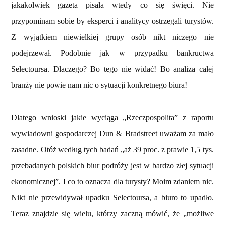
jakakolwiek gazeta pisała wtedy co się święci. Nie
przypominam sobie by eksperci i analitycy ostrzegali turystów.
Z wyjątkiem niewielkiej grupy osób nikt niczego nie
podejrzewał. Podobnie jak w przypadku bankructwa
Selectoursa. Dlaczego? Bo tego nie widać! Bo analiza całej
branży nie powie nam nic o sytuacji konkretnego biura!
Dlatego wnioski jakie wyciąga „Rzeczpospolita” z raportu
wywiadowni gospodarczej Dun & Bradstreet uważam za mało
zasadne. Otóż według tych badań „aż 39 proc. z prawie 1,5 tys.
przebadanych polskich biur podróży jest w bardzo złej sytuacji
ekonomicznej”. I co to oznacza dla turysty? Moim zdaniem nic.
Nikt nie przewidywał upadku Selectoursa, a biuro to upadło.
Teraz znajdzie się wielu, którzy zaczną mówić, że „możliwe