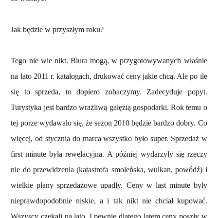
Jak będzie w przyszłym roku?
Tego nie wie nikt. Biura mogą, w przygotowywanych właśnie
na lato 2011 r. katalogach, drukować ceny jakie chcą. Ale po ile
się to sprzeda, to dopiero zobaczymy. Zadecyduje popyt.
Turystyka jest bardzo wrażliwą gałęzią gospodarki. Rok temu o
tej porze wydawało się, że sezon 2010 będzie bardzo dobry. Co
więcej, od stycznia do marca wszystko było super. Sprzedaż w
first minute była rewelacyjna. A później wydarzyły się rzeczy
nie do przewidzenia (katastrofa smoleńska, wulkan, powódź) i
wielkie plany sprzedażowe upadły. Ceny w last minute były
nieprawdopodobnie niskie, a i tak nikt nie chciał kupować.
Wszyscy czekali na lato. I pewnie dlatego latem ceny poszły w