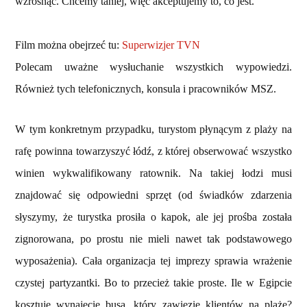
wzrosnąć. Chcemy taniej, więc akceptujemy to, co jest.
Film można obejrzeć tu:
Superwizjer TVN
Polecam uważne wysłuchanie wszystkich wypowiedzi.
Również tych telefonicznych, konsula i pracowników MSZ.
W tym konkretnym przypadku, turystom płynącym z plaży na
rafę powinna towarzyszyć łódź, z której obserwować wszystko
winien wykwalifikowany ratownik. Na takiej łodzi musi
znajdować się odpowiedni sprzęt (od świadków zdarzenia
słyszymy, że turystka prosiła o kapok, ale jej prośba została
zignorowana, po prostu nie mieli nawet tak podstawowego
wyposażenia). Cała organizacja tej imprezy sprawia wrażenie
czystej partyzantki. Bo to przecież takie proste. Ile w Egipcie
kosztuje wynajęcie busa, który zawiezie klientów na plażę?