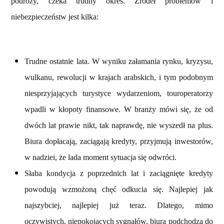
podróży, czeka trudny okres. Źródeł problemów i
niebezpieczeństw jest kilka:
Trudne ostatnie lata. W wyniku załamania rynku, kryzysu,
wulkanu, rewolucji w krajach arabskich, i tym podobnym
niesprzyjających turystyce wydarzeniom, touroperatorzy
wpadli w kłopoty finansowe. W branży mówi się, że od
dwóch lat prawie nikt, tak naprawdę, nie wyszedł na plus.
Biura dopłacają, zaciągają kredyty, przyjmują inwestorów,
w nadziei, że lada moment sytuacja się odwróci.
Słaba kondycja z poprzednich lat i zaciągnięte kredyty
powodują wzmożoną chęć odkucia się. Najlepiej jak
najszybciej, najlepiej już teraz. Dlatego, mimo
oczywistych, niepokojących sygnałów, biura podchodzą do