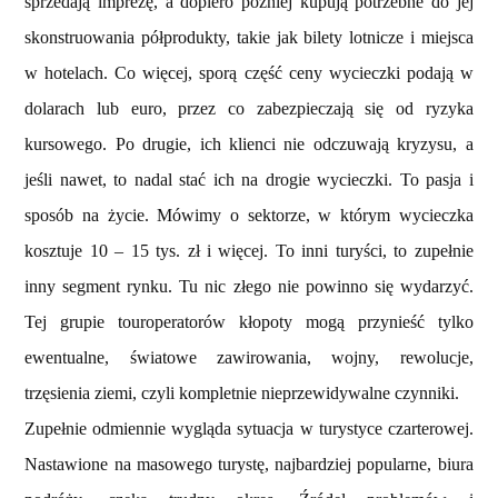
sprzedają imprezę, a dopiero później kupują potrzebne do jej
skonstruowania półprodukty, takie jak bilety lotnicze i miejsca
w hotelach. Co więcej, sporą część ceny wycieczki podają w
dolarach lub euro, przez co zabezpieczają się od ryzyka
kursowego. Po drugie, ich klienci nie odczuwają kryzysu, a
jeśli nawet, to nadal stać ich na drogie wycieczki. To pasja i
sposób na życie. Mówimy o sektorze, w którym wycieczka
kosztuje 10 – 15 tys. zł i więcej. To inni turyści, to zupełnie
inny segment rynku. Tu nic złego nie powinno się wydarzyć.
Tej grupie touroperatorów kłopoty mogą przynieść tylko
ewentualne, światowe zawirowania, wojny, rewolucje,
trzęsienia ziemi, czyli kompletnie nieprzewidywalne czynniki.
Zupełnie odmiennie wygląda sytuacja w turystyce czarterowej.
Nastawione na masowego turystę, najbardziej popularne, biura