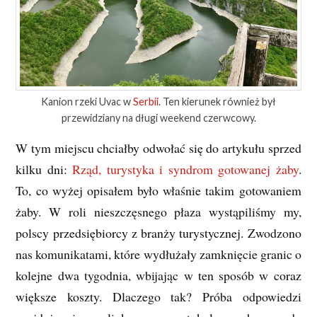
Kanion rzeki Uvac w
Serbii
. Ten kierunek również był
przewidziany na długi weekend czerwcowy.
W tym miejscu chciałby odwołać się do artykułu sprzed
kilku dni:
Rząd, turystyka i syndrom gotowanej żaby
.
To, co wyżej opisałem było właśnie takim gotowaniem
żaby. W roli nieszczęsnego płaza wystąpiliśmy my,
polscy przedsiębiorcy z branży turystycznej. Zwodzono
nas komunikatami, które wydłużały zamknięcie granic o
kolejne dwa tygodnia, wbijając w ten sposób w coraz
większe koszty. Dlaczego tak? Próba odpowiedzi