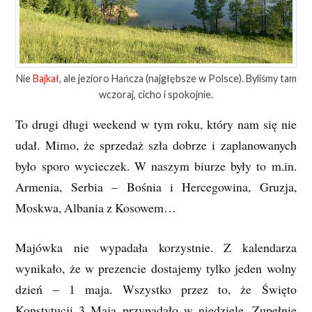
Nie
Bajkał
, ale jezioro Hańcza (najgłębsze w Polsce). Byliśmy tam
wczoraj, cicho i spokojnie.
To drugi długi weekend w tym roku, który nam się nie
udał. Mimo, że sprzedaż szła dobrze i zaplanowanych
było sporo wycieczek. W naszym biurze były to m.in.
Armenia, Serbia – Bośnia i Hercegowina, Gruzja,
Moskwa, Albania z Kosowem…
Majówka nie wypadała korzystnie. Z kalendarza
wynikało, że w prezencie dostajemy tylko jeden wolny
dzień – 1 maja. Wszystko przez to, że Święto
Konstytucji 3 Maja przypadało w niedzielę. Zupełnie